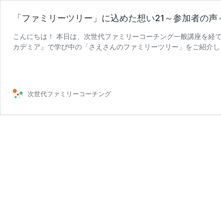
「ファミリーツリー」に込めた想い21～参加者の声
こんにちは！ 本日は、次世代ファミリーコーチング一般講座を経て
カデミア』で学び中の「さえさんのファミリーツリー」をご紹介し
「フ
たか？ 同じ木に違う種 …
続きを読む
ァ
ミ
リ
次世代ファミリーコーチング
ー
ツ
リ
ー」
に
込
め
た
想
い
21
～