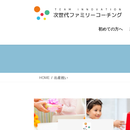
コ
ナ
ン
ビ
テ
ゲ
ン
ー
初めての方へ
ツ
シ
へ
ョ
ス
ン
キ
に
ッ
移
プ
動
HOME
出産祝い