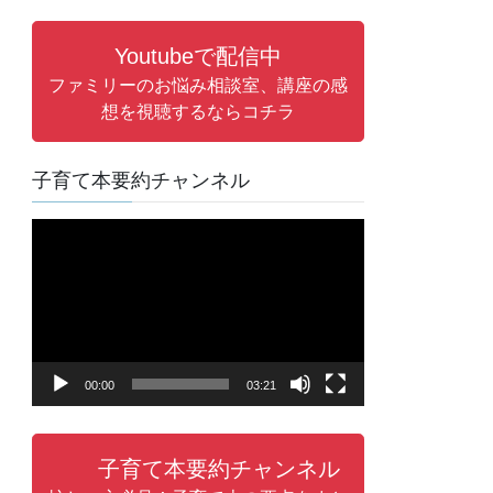
Youtubeで配信中
ファミリーのお悩み相談室、講座の感
想を視聴するならコチラ
子育て本要約チャンネル
動
画
プ
レ
ー
ヤ
00:00
03:21
ー
子育て本要約チャンネル