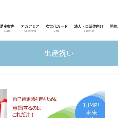
講座案内
アカデミア
次世代カード
法人・自治体向け
開催
Class
Coaching
Card
Seminar
出産祝い