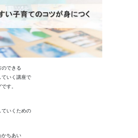
方のできる
していく講座で
グです。
していくための
わかちあい