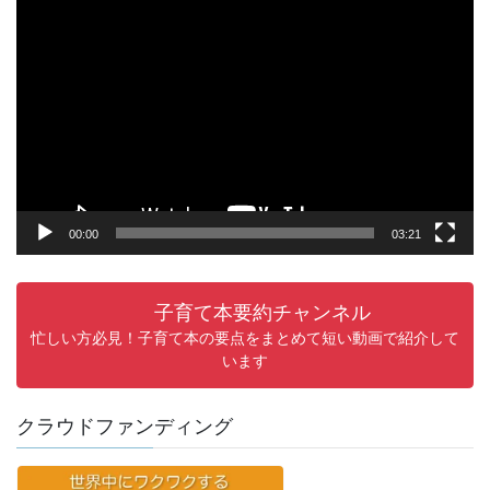
動
画
プ
レ
ー
ヤ
ー
00:00
03:21
子育て本要約チャンネル
忙しい方必見！子育て本の要点をまとめて短い動画で紹介して
います
クラウドファンディング