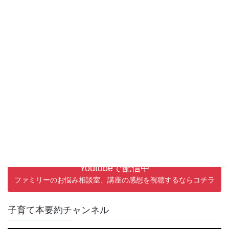
講座への想い
動
画
プ
レ
ー
ヤ
ー
00:00
03:21
Youtubeで配信中
ファミリーのお悩み相談室、講座の感想を視聴するならコチラ
子育て本要約チャンネル