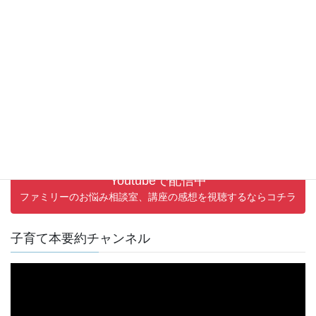
プ
レ
ー
ヤ
ー
00:00
03:21
Youtubeで配信中
ファミリーのお悩み相談室、講座の感想を視聴するならコチラ
子育て本要約チャンネル
動
画
プ
レ