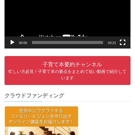
ー
ヤ
ー
00:00
03:21
子育て本要約チャンネル
忙しい方必見！子育て本の要点をまとめて短い動画で紹介して
います
クラウドファンディング