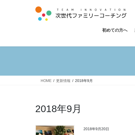
コ
ナ
ン
ビ
テ
ゲ
ン
ー
初めての方へ
ツ
シ
へ
ョ
ス
ン
キ
に
ッ
移
プ
動
HOME
更新情報
2018年9月
2018年9月
2018年9月20日