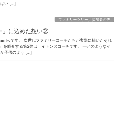
い […]
ファミリーツリー／参加者の声
ー」に込めた想い②
imikoです。 次世代ファミリーコーチたちが実際に描いたそれ
」を紹介する第2弾は、イトンヌコーチです。 —どのようなイ
が子供のよう […]