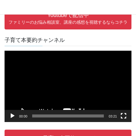
Youtubeで配信中
ファミリーのお悩み相談室、講座の感想を視聴するならコチラ
子育て本要約チャンネル
動
画
プ
レ
ー
ヤ
ー
00:00
03:21