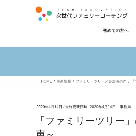
コ
ナ
ン
ビ
テ
ゲ
ン
ー
初めての方へ
ツ
シ
へ
ョ
ス
ン
キ
に
ッ
移
プ
動
HOME
更新情報
ファミリーツリー／参加者の声
「
2020年4月14日
/ 最終更新日時 :
2020年4月14日
事務局
「ファミリーツリー」
声～