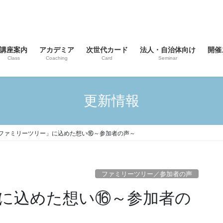
講座案内
アカデミア
次世代カード
法人・自治体向け
開催
Class
Coaching
Card
Seminar
更新情報
ファミリーツリー」に込めた想い⑯～参加者の声～
ファミリーツリー／参加者の声
に込めた想い⑯～参加者の